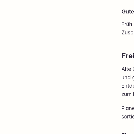
Gute
Früh 
Zusc
Fre
Alte 
und g
Entde
zum F
Plane
sorti