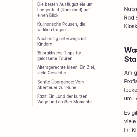
Die besten Ausflugsziele um
Nutze
Langenfeld (Rheinland) auf
einen Blick
Rad s
Kulinarische Pausen, die
Kiosk
wirklich tragen
Nachhaltig unterwegs mit
Kindern
Was
15 praktische Tipps für
Sta
gelassene Touren
Altersgerechte Ideen: Ein Ziel,
Am g
viele Gesichter
Profi
Sanfte Übergänge: Vom
Abenteuer zur Ruhe
locke
Fazit: Ein Land der kurzen
um L
Wege und großen Momente
Es g
viele
Ihr K