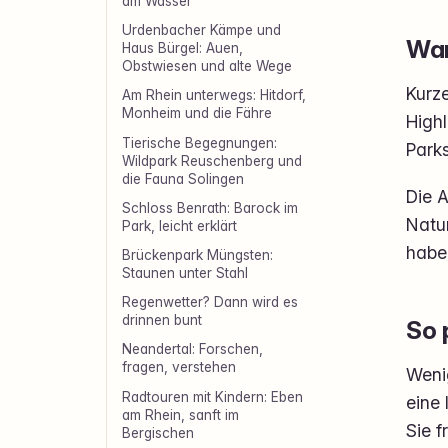
am Wasser
Urdenbacher Kämpe und
War
Haus Bürgel: Auen,
Obstwiesen und alte Wege
Kurze
Am Rhein unterwegs: Hitdorf,
Monheim und die Fähre
Highl
Tierische Begegnungen:
Park
Wildpark Reuschenberg und
die Fauna Solingen
Die A
Schloss Benrath: Barock im
Natur
Park, leicht erklärt
habe
Brückenpark Müngsten:
Staunen unter Stahl
Regenwetter? Dann wird es
drinnen bunt
So 
Neandertal: Forschen,
fragen, verstehen
Wenig
Radtouren mit Kindern: Eben
eine 
am Rhein, sanft im
Sie f
Bergischen