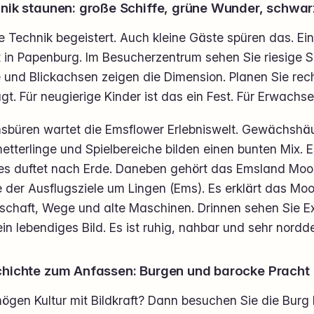
nik staunen: große Schiffe, grüne Wunder, schwa
 Technik begeistert. Auch kleine Gäste spüren das. Ei
 in Papenburg. Im Besucherzentrum sehen Sie riesige S
 und Blickachsen zeigen die Dimension. Planen Sie rech
gt. Für neugierige Kinder ist das ein Fest. Für Erwachs
msbüren wartet die Emsflower Erlebniswelt. Gewächshäu
tterlinge und Spielbereiche bilden einen bunten Mix. Es i
es duftet nach Erde. Daneben gehört das Emsland Moo
 der Ausflugsziele um Lingen (Ems). Es erklärt das Moo
schaft, Wege und alte Maschinen. Drinnen sehen Sie 
in lebendiges Bild. Es ist ruhig, nahbar und sehr nordd
hichte zum Anfassen: Burgen und barocke Pracht
mögen Kultur mit Bildkraft? Dann besuchen Sie die Burg