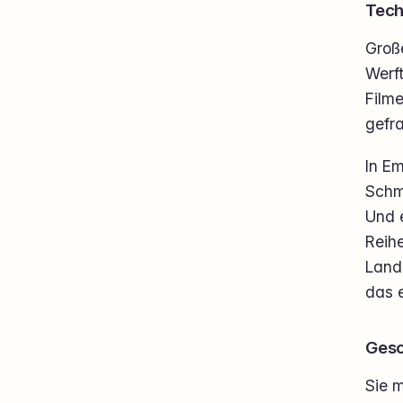
Tech
Große
Werft
Filme
gefra
In E
Schme
Und 
Reihe
Land
das e
Gesc
Sie 