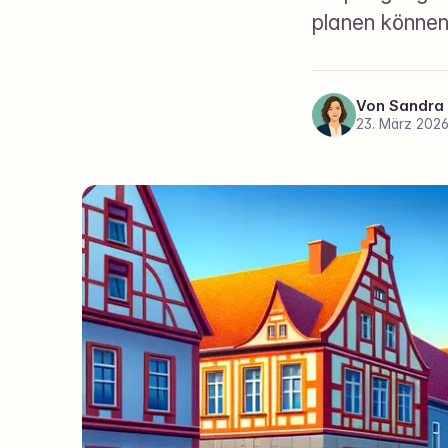
planen können
Von
Sandra
23. März 202