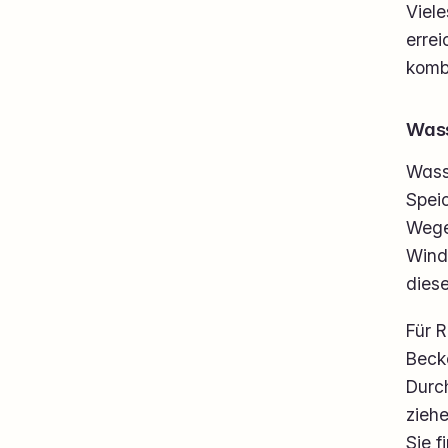
Viele
errei
kombi
Wass
Wasse
Speic
Wege 
Wind 
diese
Für 
Beck
Durc
ziehe
Sie f