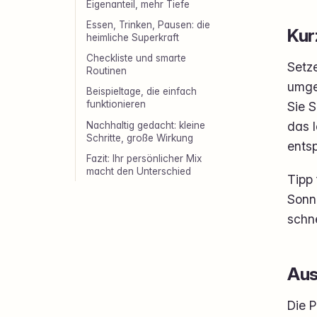
Eigenanteil, mehr Tiefe
Essen, Trinken, Pausen: die
Kur
heimliche Superkraft
Checkliste und smarte
Setz
Routinen
umgek
Beispieltage, die einfach
funktionieren
Sie S
das l
Nachhaltig gedacht: kleine
Schritte, große Wirkung
ents
Fazit: Ihr persönlicher Mix
macht den Unterschied
Tipp 
Sonne
schne
Aus
Die P