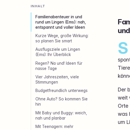
INHALT
Familienabenteuer in und
Fam
rund um Lingen (Ems): nah,
entspannt und voller Ideen
und
Kurze Wege, große Wirkung:
S
so planen Sie smart
Ausflugsziele um Lingen
(Ems): Ihr Überblick
spont
Regen? Na und! Ideen für
Tiere
nasse Tage
könn
Vier Jahreszeiten, viele
Stimmungen
Der b
Budgetfreundlich unterwegs
weit 
Ohne Auto? So kommen Sie
hin
Orte 
Mit Baby und Buggy: weich,
was h
nah und planbar
um Li
Mit Teenagern: mehr