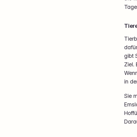
Tage
Tier
Tierb
dafür
gibt 
Ziel.
Wenn
in de
Sie m
Emsl
Hoffü
Dara