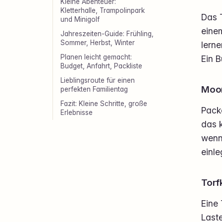
Kleine Abenteuer:
Kletterhalle, Trampolinpark
Das T
und Minigolf
eine
Jahreszeiten-Guide: Frühling,
Sommer, Herbst, Winter
lern
Planen leicht gemacht:
Ein B
Budget, Anfahrt, Packliste
Lieblingsroute für einen
Moor
perfekten Familientag
Fazit: Kleine Schritte, große
Packe
Erlebnisse
das k
wenn
einle
Torf
Eine
Laste