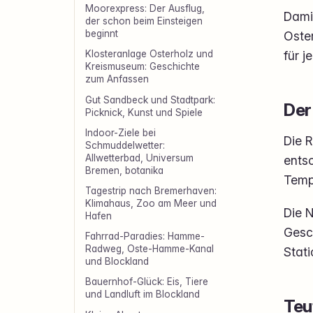
Moorexpress: Der Ausflug,
Damit
der schon beim Einsteigen
beginnt
Oste
für j
Klosteranlage Osterholz und
Kreismuseum: Geschichte
zum Anfassen
Gut Sandbeck und Stadtpark:
Der
Picknick, Kunst und Spiele
Indoor-Ziele bei
Die 
Schmuddelwetter:
Allwetterbad, Universum
entsc
Bremen, botanika
Temp
Tagestrip nach Bremerhaven:
Klimahaus, Zoo am Meer und
Die N
Hafen
Gesc
Fahrrad-Paradies: Hamme-
Radweg, Oste-Hamme-Kanal
Stat
und Blockland
Bauernhof-Glück: Eis, Tiere
und Landluft im Blockland
Teu