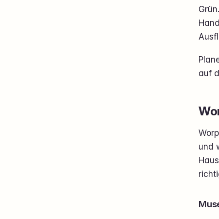
Grün
Hand
Ausf
Plane
auf 
Wor
Worps
und 
Haus
richt
Muse