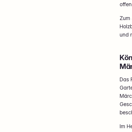
offen
Zum S
Holzb
und 
Kön
Mär
Das R
Gart
Märc
Gesc
besch
Im He