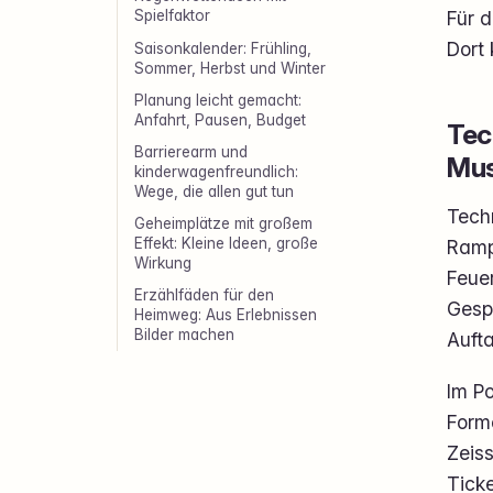
Für 
Spielfaktor
Dort 
Saisonkalender: Frühling,
Sommer, Herbst und Winter
Planung leicht gemacht:
Anfahrt, Pausen, Budget
Tec
Barrierearm und
Mus
kinderwagenfreundlich:
Wege, die allen gut tun
Tech
Geheimplätze mit großem
Effekt: Kleine Ideen, große
Rampe
Wirkung
Feue
Erzählfäden für den
Gesp
Heimweg: Aus Erlebnissen
Bilder machen
Aufta
Im P
Forme
Zeis
Tick