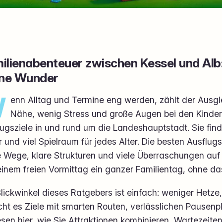
ilienabenteuer zwischen Kessel und Alb
ine Wunder
W
enn Alltag und Termine eng werden, zählt der Ausgl
Nähe, wenig Stress und große Augen bei den Kinder
ugsziele in und rund um die Landeshauptstadt. Sie find
r und viel Spielraum für jedes Alter. Die besten Ausflug
e Wege, klare Strukturen und viele Überraschungen au
inem freien Vormittag ein ganzer Familientag, ohne da
lickwinkel dieses Ratgebers ist einfach: weniger Hetze
cht es Ziele mit smarten Routen, verlässlichen Pausenp
esen hier, wie Sie Attraktionen kombinieren, Wartezei