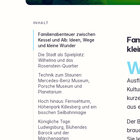
INHALT
Familienabenteuer zwischen
Fam
Kessel und Alb: Ideen, Wege
und kleine Wunder
kle
Die Stadt als Spielplatz:
Wilhelma und das
Rosenstein-Quartier
Technik zum Staunen:
Ausfl
Mercedes-Benz Museum,
Porsche Museum und
Kultu
Planetarium
kurz
Hoch hinaus: Fernsehturm,
aus e
Höhenpark Killesberg und ein
bisschen Seilbahnmagie
Der B
Königliche Tage:
Ludwigsburg, Blühendes
brau
Barock und der
Sie l
Märchengarten