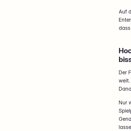
Auf d
Ente
dass 
Hoc
bis
Der F
weit
Danac
Nur w
Spiel
Genau
lasse