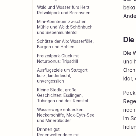
beka
Wald und Wasser fürs Herz:
Rotwildpark und Bärenseen
Ande
Mini-Abenteuer zwischen
Mühle und Wald: Schönbuch
und Siebenmühlental
Die
Schätze der Alb: Wasserfälle,
Burgen und Höhlen
Die W
Freizeitpark-Glück mit
und 
Naturbonus: Tripsdrill
Orch
Ausflugsziele um Stuttgart:
kurz, kinderleicht,
klar,
unvergesslich
Kleine Städte, große
Packe
Geschichten: Esslingen,
Rege
Tübingen und das Remstal
noch 
Wasserwege entdecken:
Neckarschiffe, Max-Eyth-See
Im Sc
und Mineralbäder
holen
Drinnen gut:
Regenwetterideen mit