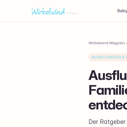
Bab
Wirbelwind Magazin
›
AUSFLUGSZIELE F
Ausflu
Famili
entde
Der Ratgeber s