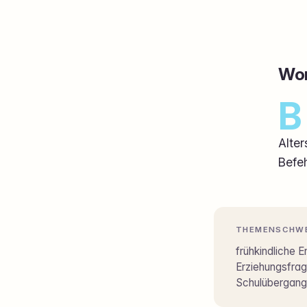
Wor
B
Alte
Befeh
THEMENSCHW
frühkindliche E
Erziehungsfrag
Schulübergang