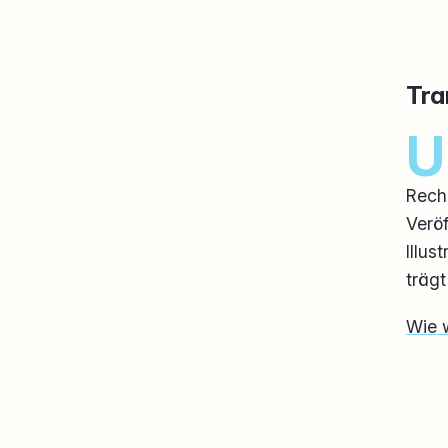
Tra
U
Reche
Veröf
Illus
träg
Wie 