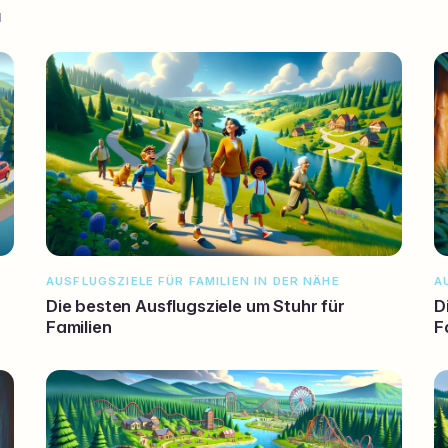
N
AUSFLUGSZIELE FÜR FAMILIEN IN DER NÄHE
A
Die besten Ausflugsziele um Stuhr für
D
Familien
F