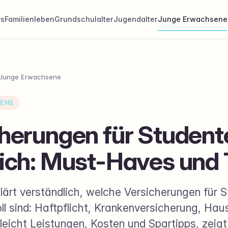
ys
Familienleben
Grundschulalter
Jugendalter
Junge Erwachsene
Junge Erwachsene
ENE
herungen für Student
ich: Must-Haves und 
klärt verständlich, welche Versicherungen für 
oll sind: Haftpflicht, Krankenversicherung, Hau
gleicht Leistungen, Kosten und Spartipps, zeig