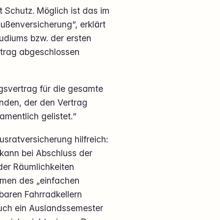
 Schutz. Möglich ist das im
ußenversicherung“, erklärt
studiums bzw. der ersten
ertrag abgeschlossen
gsvertrag für die gesamte
inden, der den Vertrag
mentlich gelistet.“
sratversicherung hilfreich:
kann bei Abschluss der
der Räumlichkeiten
ahmen des „einfachen
baren Fahrradkellern
 auch ein Auslandssemester