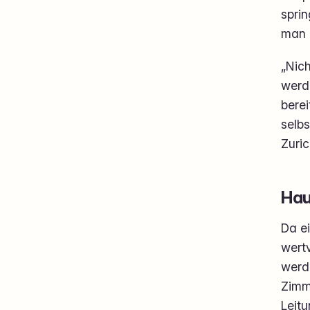
spri
man 
„Nich
werde
berei
selbs
Zuri
Hau
Da e
wert
werd
Zimm
Leit