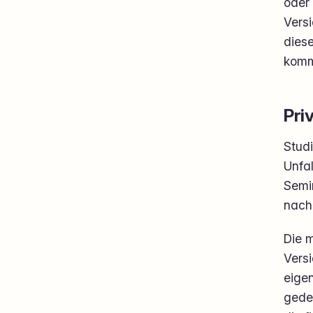
oder
Versi
diese
komm
Pri
Studi
Unfa
Semi
nach
Die 
Versi
eigen
gedec