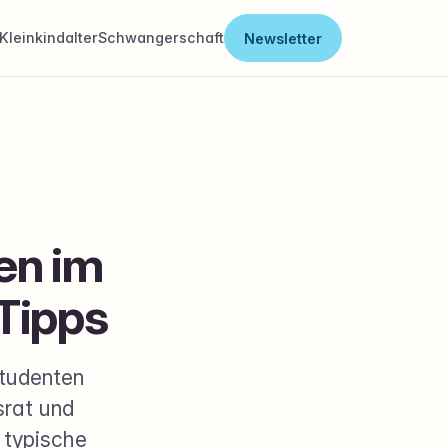
Kleinkindalter
Schwangerschaft
Newsletter
en im
Tipps
Studenten
srat und
t typische