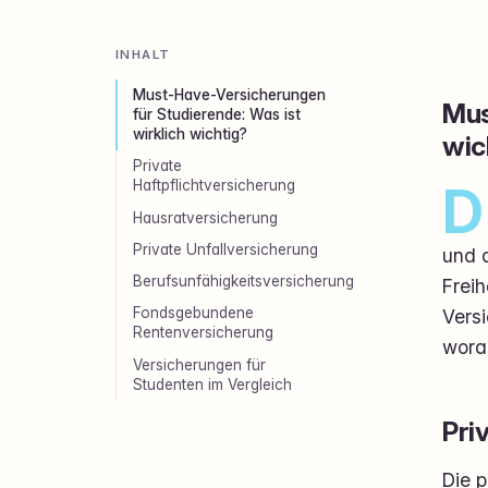
INHALT
Must-Have-Versicherungen
Mus
für Studierende: Was ist
wirklich wichtig?
wic
Private
D
Haftpflichtversicherung
Hausratversicherung
Private Unfallversicherung
und d
Berufsunfähigkeitsversicherung
Frei
Fondsgebundene
Vers
Rentenversicherung
worau
Versicherungen für
Studenten im Vergleich
Pri
Die p