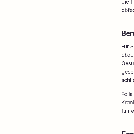
die f
abfed
Ber
Für S
abzus
Gesu
geset
schli
Falls
Kran
führe
Fon