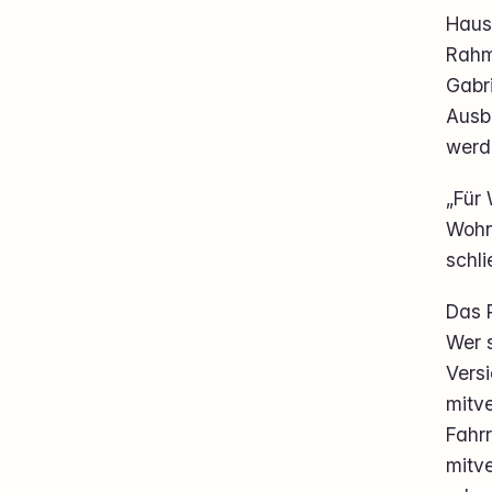
Hausr
Rahm
Gabri
Ausbi
werd
„Für
Wohnu
schli
Das P
Wer 
Vers
mitv
Fahr
mitve