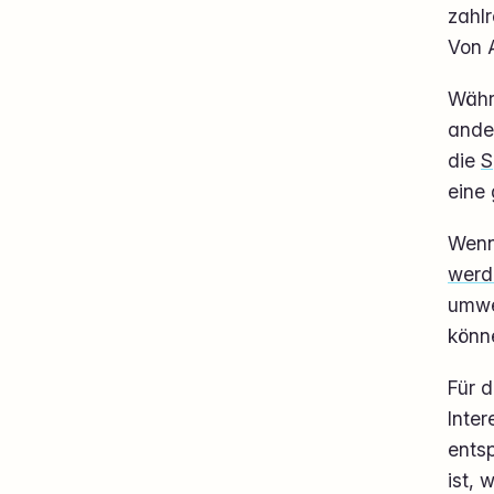
zahl
Von 
Währe
ande
die
S
eine
Wenn
werd
umwe
könn
Für d
Inter
ents
ist, 