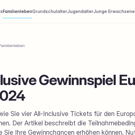
ys
Familienleben
Grundschulalter
Jugendalter
Junge Erwachsene
Familienleben
clusive Gewinnspiel E
2024
wie Sie vier All-Inclusive Tickets für den Euro
en. Der Artikel beschreibt die Teilnahmebedi
ie Sie Ihre Gewinnchancen erhöhen können. Nu