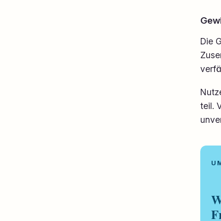
Gewi
Die G
Zusen
verf
Nutz
teil.
unve
W
F