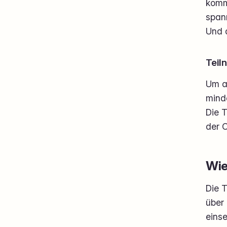
komm
span
Und d
Teil
Um a
mind
Die T
der O
Wie
Die T
über 
einse