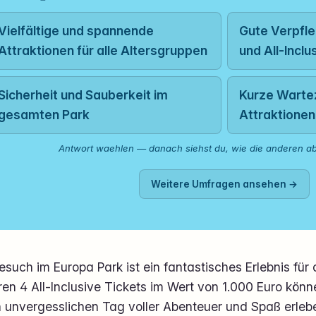
Vielfältige und spannende
Gute Verpfl
Attraktionen für alle Altersgruppen
und All-Incl
Sicherheit und Sauberkeit im
Kurze Wartez
gesamten Park
Attraktionen
Antwort waehlen — danach siehst du, wie die anderen a
Weitere Umfragen ansehen →
esuch im Europa Park ist ein fantastisches Erlebnis für 
en 4 All-Inclusive Tickets im Wert von 1.000 Euro könn
 unvergesslichen Tag voller Abenteuer und Spaß erlebe