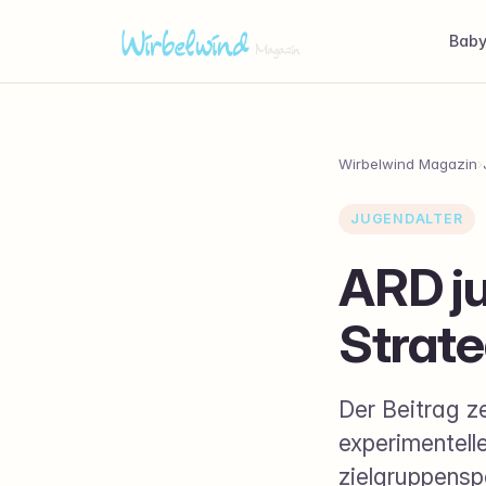
Bab
Wirbelwind Magazin
›
JUGENDALTER
ARD ju
Strate
Der Beitrag z
experimentell
zielgruppensp