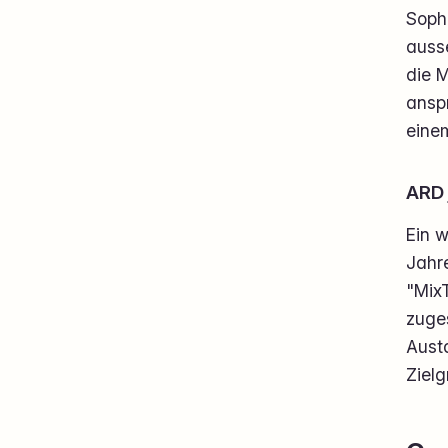
Soph
ausse
die M
anspr
einem
ARD 
Ein w
Jahre
"MixT
zuges
Austa
Zielg