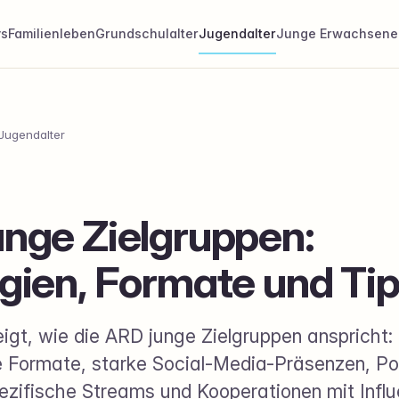
ys
Familienleben
Grundschulalter
Jugendalter
Junge Erwachsene
Jugendalter
nge Zielgruppen:
gien, Formate und Ti
eigt, wie die ARD junge Zielgruppen anspricht:
e Formate, starke Social-Media-Präsenzen, P
ezifische Streams und Kooperationen mit Influ