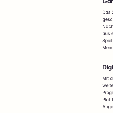
Gam
Das 
gesch
Nachr
aus 
Spiel
Mensc
Dig
Mit 
weite
Prog
Platt
Ange