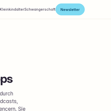
Kleinkindalter
Schwangerschaft
Newsletter
pps
 durch
odcasts,
encern. Sie