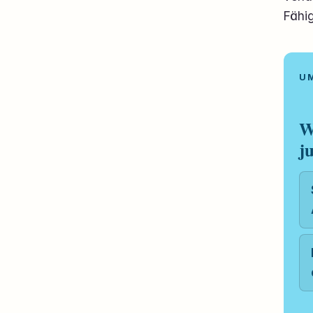
Fähi
W
j