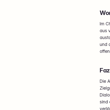
Wor
Im Ch
aus 
aust
und d
offen
Faz
Die A
Zielg
Dial
sind 
verl