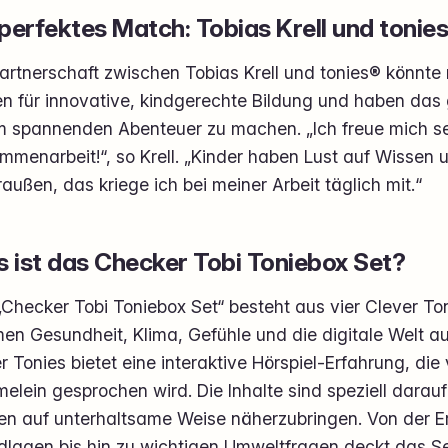
 perfektes Match: Tobias Krell und tonie
artnerschaft zwischen Tobias Krell und tonies® könnte 
en für innovative, kindgerechte Bildung und haben das
m spannenden Abenteuer zu machen. „Ich freue mich se
mmenarbeit!“, so Krell. „Kinder haben Lust auf Wissen 
außen, das kriege ich bei meiner Arbeit täglich mit.“
 ist das Checker Tobi Toniebox Set?
Checker Tobi Toniebox Set“ besteht aus vier Clever Ton
en Gesundheit, Klima, Gefühle und die digitale Welt a
r Tonies bietet eine interaktive Hörspiel-Erfahrung, die
lein gesprochen wird. Die Inhalte sind speziell darauf
en auf unterhaltsame Weise näherzubringen. Von der E
lagen bis hin zu wichtigen Umweltfragen deckt das Set