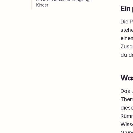
Kinder
Ein
Die P
steh
eine
Zusa
da dr
Was
Das „
Them
diese
Rümme
Wiss
Grund