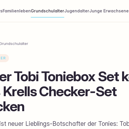
ys
Familienleben
Grundschulalter
Jugendalter
Junge Erwachsene
Grundschulalter
TER
r Tobi Toniebox Set k
 Krells Checker-Set
cken
st neuer Lieblings-Botschafter der Tonies: Tob