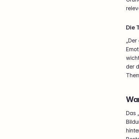
rele
Die 
„Der
Emot
wicht
der d
Them
War
Das „
Bildu
hint