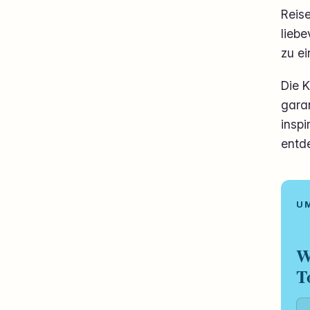
Reis
liebe
zu e
Die 
garan
inspi
entd
W
T