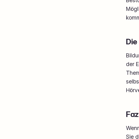
Besta
Mögl
komm
Die
Bildu
der E
Them
selb
Hörv
Faz
Wenn 
Sie d