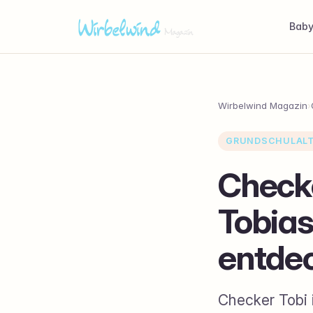
Bab
Wirbelwind Magazin
›
GRUNDSCHULAL
Checke
Tobias
entde
Checker Tobi i