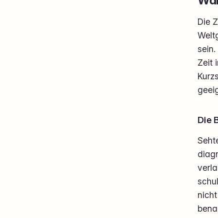
Die Z
Welt
sein.
Zeit 
Kurzs
geei
Die 
Sehte
diagn
verla
schul
nicht
benac