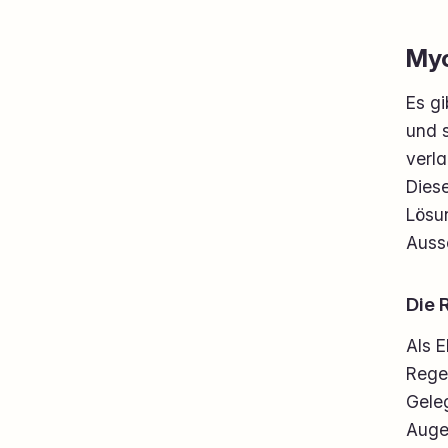
Myo
Es gi
und s
verla
Diese
Lösu
Ausse
Die R
Als E
Regel
Gele
Auge