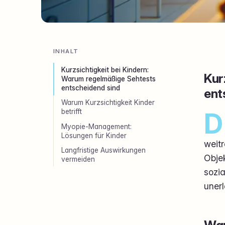
INHALT
Kurzsichtigkeit bei Kindern:
Kur
Warum regelmäßige Sehtests
entscheidend sind
ent
Warum Kurzsichtigkeit Kinder
D
betrifft
Myopie-Management:
Lösungen für Kinder
weitr
Langfristige Auswirkungen
Obje
vermeiden
sozi
unerl
War