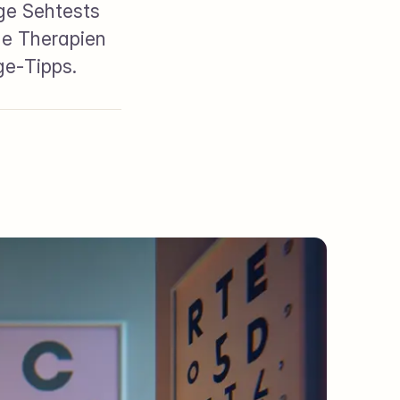
ge Sehtests
he Therapien
ge‑Tipps.