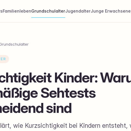
ys
Familienleben
Grundschulalter
Jugendalter
Junge Erwachsene
Grundschulalter
TER
chtigkeit Kinder: Wa
mäßige Sehtests
eidend sind
klärt, wie Kurzsichtigkeit bei Kindern entsteht,