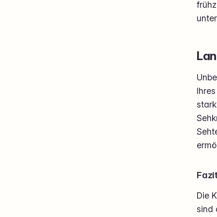
frühz
unter
Lan
Unbeh
Ihre
stark
Sehkr
Sehte
ermö
Fazi
Die 
sind 