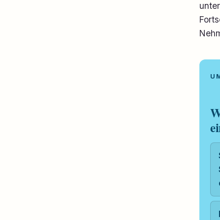
unte
Fort
Nehm
W
e