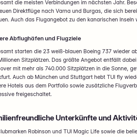
esamt die meisten Verbindungen im nächsten Jahr. Bes
euen Direktflüge nach Varna und Burgas, die sich bereit
euen. Auch das Flugangebot zu den kanarischen Inseln 
ere Abflughäfen und Flugziele
esamt starten die 23 weiß-blauen Boeing 737 wieder ab
Millionen Sitzplätzen. Das größte Angebot entfällt dabe
over mit mehr als 740.000 Sitzplätzen in die Sonne, ge
kfurt. Auch ab München und Stuttgart hebt TUI fly wie
ere Hotels aus dem Portfolio sowie zusätzliche Flugve
ssive freigeschaltet.
ilienfreundliche Unterkünfte und Aktivi
Clubmarken Robinson und TUI Magic Life sowie die belie