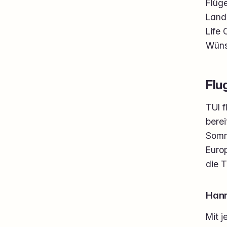
Flüg
Lands
Life 
Wüns
Flu
TUI f
bere
Somm
Euro
die T
Hann
Mit 