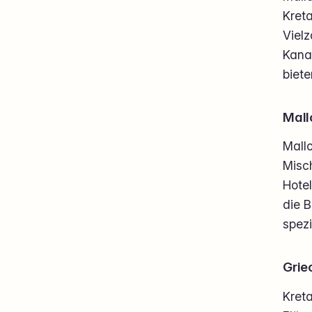
Kreta
Vielz
Kana
biete
Mall
Mallo
Misc
Hote
die B
spezi
Grie
Kret