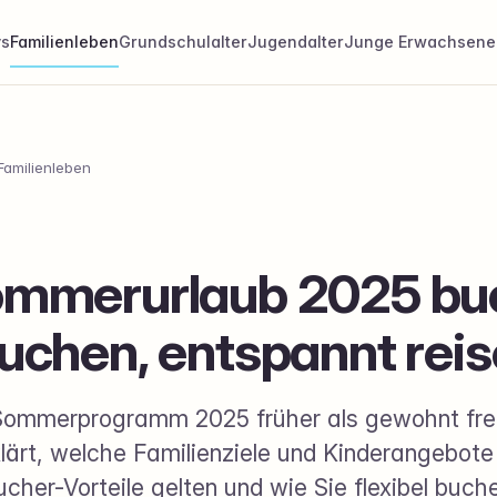
ys
Familienleben
Grundschulalter
Jugendalter
Junge Erwachsene
Familienleben
ommerurlaub 2025 bu
uchen, entspannt rei
Sommerprogramm 2025 früher als gewohnt frei
klärt, welche Familienziele und Kinderangebote
cher-Vorteile gelten und wie Sie flexibel buch