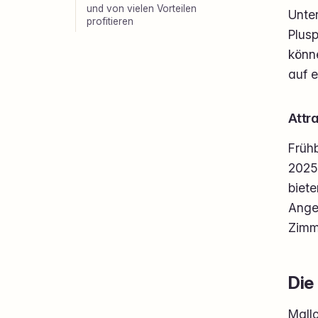
und von vielen Vorteilen
Unter
profitieren
Plusp
könn
auf e
Attr
Früh
2025 
biete
Ange
Zimme
Die
Mallo