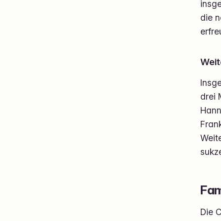
insg
die n
erfr
Weit
Insg
drei 
Hann
Fran
Weit
sukze
Fam
Die 